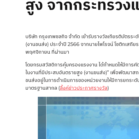
สูง จากกระทรวง
บริษัท กรุงเทพชลกิจ จำกัด เข้ารับรางวัลเกียรติบัต
(งานขนส่ง) ประจำปี 2566 จากนายไพโรจน์ โชติกเสถียร
พฤศจิกายน ที่ผ่านมา
โดยกรมสวัสดิการคุ้มครองแรงงาน ได้กำหนดให้มีการค
ในงานที่มีประสบอันตรายสูง (งานขนส่ง)” เพื่อพัฒนา
ขนส่งอยู่ในการดำเนินการของหน่วยงานให้มีการยกระด
มาตรฐานสากล (
ลิ้งค์ข่าวประกาศรางวัล
)